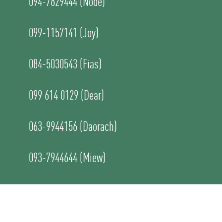
094-7829444 (Node)
099-1157141 (Joy)
084-5030543 (Fias)
099 614 0129 (Dear)
063-9944156 (Daorach)
093-7944644 (Miew)